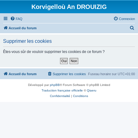
Korvigelloù An DROUIZIG
FAQ
Connexion
R
Accueil du forum
e
Supprimer les cookies
c
h
Êtes-vous sûr de vouloir supprimer les cookies de ce forum ?
e
r
c
Accueil du forum
Supprimer les cookies
Fuseau horaire sur
UTC+01:00
h
Développé par
phpBB
® Forum Software © phpBB Limited
e
Traduction française officielle
©
Qiaeru
r
Confidentialité
|
Conditions