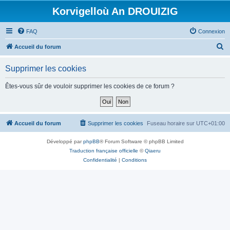
Korvigelloù An DROUIZIG
FAQ
Connexion
R
Accueil du forum
e
Supprimer les cookies
c
h
Êtes-vous sûr de vouloir supprimer les cookies de ce forum ?
e
r
c
Accueil du forum
Supprimer les cookies
Fuseau horaire sur
UTC+01:00
h
Développé par
phpBB
® Forum Software © phpBB Limited
e
Traduction française officielle
©
Qiaeru
r
Confidentialité
|
Conditions