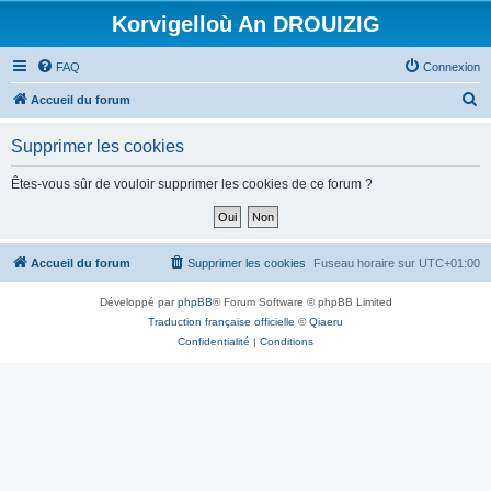
Korvigelloù An DROUIZIG
FAQ
Connexion
R
Accueil du forum
e
Supprimer les cookies
c
h
Êtes-vous sûr de vouloir supprimer les cookies de ce forum ?
e
r
c
Accueil du forum
Supprimer les cookies
Fuseau horaire sur
UTC+01:00
h
Développé par
phpBB
® Forum Software © phpBB Limited
e
Traduction française officielle
©
Qiaeru
r
Confidentialité
|
Conditions