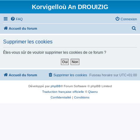
Korvigelloù An DROUIZIG
FAQ
Connexion
R
Accueil du forum
e
Supprimer les cookies
c
h
Êtes-vous sûr de vouloir supprimer les cookies de ce forum ?
e
r
c
Accueil du forum
Supprimer les cookies
Fuseau horaire sur
UTC+01:00
h
Développé par
phpBB
® Forum Software © phpBB Limited
e
Traduction française officielle
©
Qiaeru
r
Confidentialité
|
Conditions