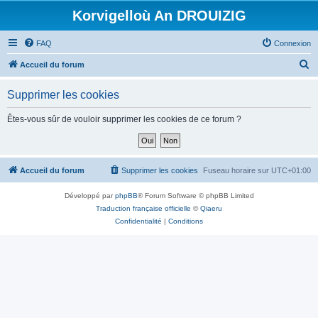
Korvigelloù An DROUIZIG
FAQ
Connexion
R
Accueil du forum
e
Supprimer les cookies
c
h
Êtes-vous sûr de vouloir supprimer les cookies de ce forum ?
e
r
c
Accueil du forum
Supprimer les cookies
Fuseau horaire sur
UTC+01:00
h
Développé par
phpBB
® Forum Software © phpBB Limited
e
Traduction française officielle
©
Qiaeru
r
Confidentialité
|
Conditions