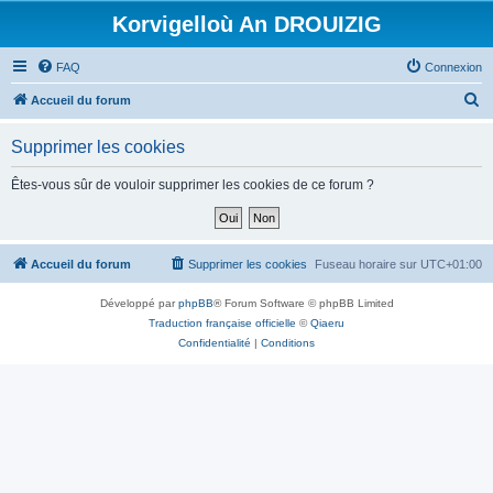
Korvigelloù An DROUIZIG
FAQ
Connexion
R
Accueil du forum
e
Supprimer les cookies
c
h
Êtes-vous sûr de vouloir supprimer les cookies de ce forum ?
e
r
c
Accueil du forum
Supprimer les cookies
Fuseau horaire sur
UTC+01:00
h
Développé par
phpBB
® Forum Software © phpBB Limited
e
Traduction française officielle
©
Qiaeru
r
Confidentialité
|
Conditions