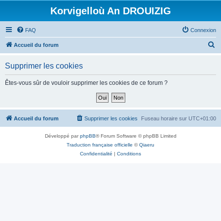
Korvigelloù An DROUIZIG
FAQ
Connexion
R
Accueil du forum
e
Supprimer les cookies
c
h
Êtes-vous sûr de vouloir supprimer les cookies de ce forum ?
e
r
c
Accueil du forum
Supprimer les cookies
Fuseau horaire sur
UTC+01:00
h
Développé par
phpBB
® Forum Software © phpBB Limited
e
Traduction française officielle
©
Qiaeru
r
Confidentialité
|
Conditions