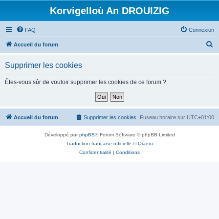
Korvigelloù An DROUIZIG
FAQ
Connexion
R
Accueil du forum
e
Supprimer les cookies
c
h
Êtes-vous sûr de vouloir supprimer les cookies de ce forum ?
e
r
c
Accueil du forum
Supprimer les cookies
Fuseau horaire sur
UTC+01:00
h
Développé par
phpBB
® Forum Software © phpBB Limited
e
Traduction française officielle
©
Qiaeru
r
Confidentialité
|
Conditions