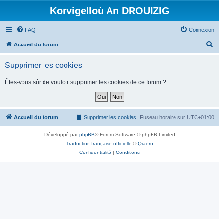
Korvigelloù An DROUIZIG
FAQ
Connexion
R
Accueil du forum
e
Supprimer les cookies
c
h
Êtes-vous sûr de vouloir supprimer les cookies de ce forum ?
e
r
c
Accueil du forum
Supprimer les cookies
Fuseau horaire sur
UTC+01:00
h
Développé par
phpBB
® Forum Software © phpBB Limited
e
Traduction française officielle
©
Qiaeru
r
Confidentialité
|
Conditions