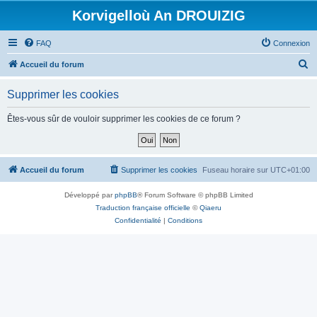
Korvigelloù An DROUIZIG
FAQ
Connexion
R
Accueil du forum
e
Supprimer les cookies
c
h
Êtes-vous sûr de vouloir supprimer les cookies de ce forum ?
e
r
c
Accueil du forum
Supprimer les cookies
Fuseau horaire sur
UTC+01:00
h
Développé par
phpBB
® Forum Software © phpBB Limited
e
Traduction française officielle
©
Qiaeru
r
Confidentialité
|
Conditions