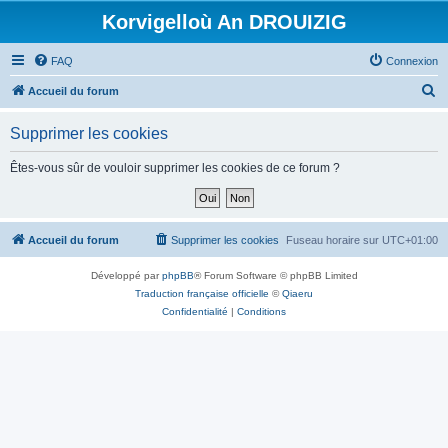
Korvigelloù An DROUIZIG
FAQ
Connexion
R
Accueil du forum
e
Supprimer les cookies
c
h
Êtes-vous sûr de vouloir supprimer les cookies de ce forum ?
e
r
c
Accueil du forum
Supprimer les cookies
Fuseau horaire sur
UTC+01:00
h
Développé par
phpBB
® Forum Software © phpBB Limited
e
Traduction française officielle
©
Qiaeru
r
Confidentialité
|
Conditions