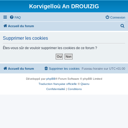
Korvigelloù An DROUIZIG
FAQ
Connexion
R
Accueil du forum
e
Supprimer les cookies
c
h
Êtes-vous sûr de vouloir supprimer les cookies de ce forum ?
e
r
c
Accueil du forum
Supprimer les cookies
Fuseau horaire sur
UTC+01:00
h
Développé par
phpBB
® Forum Software © phpBB Limited
e
Traduction française officielle
©
Qiaeru
r
Confidentialité
|
Conditions