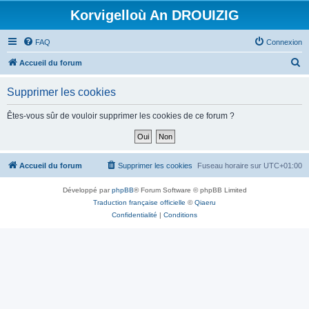
Korvigelloù An DROUIZIG
FAQ
Connexion
R
Accueil du forum
e
Supprimer les cookies
c
h
Êtes-vous sûr de vouloir supprimer les cookies de ce forum ?
e
r
c
Accueil du forum
Supprimer les cookies
Fuseau horaire sur
UTC+01:00
h
Développé par
phpBB
® Forum Software © phpBB Limited
e
Traduction française officielle
©
Qiaeru
r
Confidentialité
|
Conditions