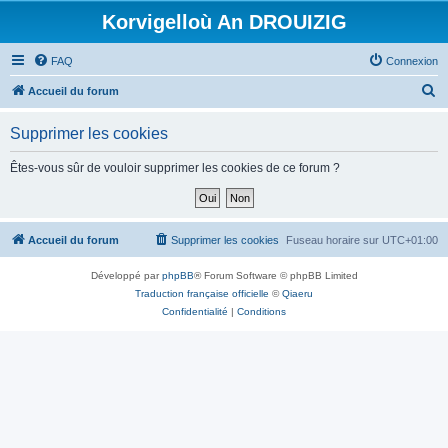
Korvigelloù An DROUIZIG
FAQ
Connexion
R
Accueil du forum
e
Supprimer les cookies
c
h
Êtes-vous sûr de vouloir supprimer les cookies de ce forum ?
e
r
c
Accueil du forum
Supprimer les cookies
Fuseau horaire sur
UTC+01:00
h
Développé par
phpBB
® Forum Software © phpBB Limited
e
Traduction française officielle
©
Qiaeru
r
Confidentialité
|
Conditions