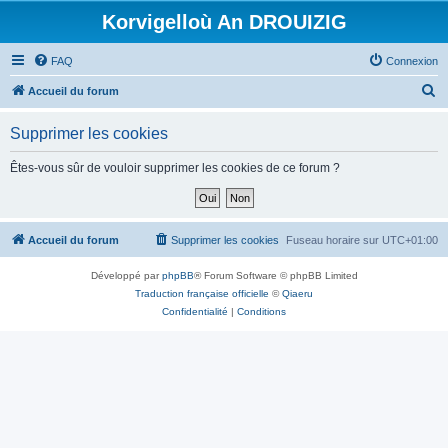
Korvigelloù An DROUIZIG
FAQ
Connexion
R
Accueil du forum
e
Supprimer les cookies
c
h
Êtes-vous sûr de vouloir supprimer les cookies de ce forum ?
e
r
c
Accueil du forum
Supprimer les cookies
Fuseau horaire sur
UTC+01:00
h
Développé par
phpBB
® Forum Software © phpBB Limited
e
Traduction française officielle
©
Qiaeru
r
Confidentialité
|
Conditions