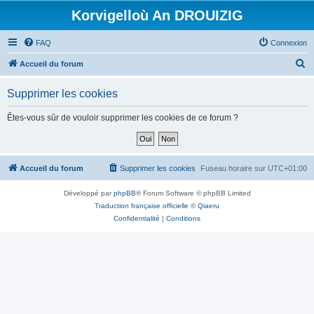
Korvigelloù An DROUIZIG
FAQ
Connexion
R
Accueil du forum
e
Supprimer les cookies
c
h
Êtes-vous sûr de vouloir supprimer les cookies de ce forum ?
e
r
c
Accueil du forum
Supprimer les cookies
Fuseau horaire sur
UTC+01:00
h
Développé par
phpBB
® Forum Software © phpBB Limited
e
Traduction française officielle
©
Qiaeru
r
Confidentialité
|
Conditions