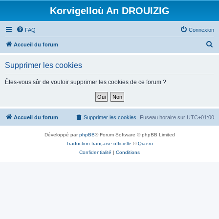
Korvigelloù An DROUIZIG
FAQ
Connexion
R
Accueil du forum
e
Supprimer les cookies
c
h
Êtes-vous sûr de vouloir supprimer les cookies de ce forum ?
e
r
c
Accueil du forum
Supprimer les cookies
Fuseau horaire sur
UTC+01:00
h
Développé par
phpBB
® Forum Software © phpBB Limited
e
Traduction française officielle
©
Qiaeru
r
Confidentialité
|
Conditions