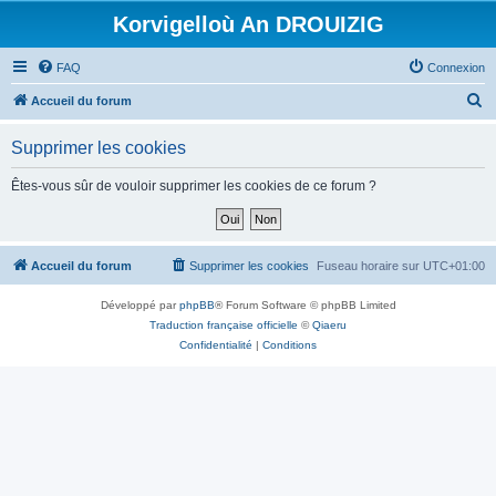
Korvigelloù An DROUIZIG
FAQ
Connexion
R
Accueil du forum
e
Supprimer les cookies
c
h
Êtes-vous sûr de vouloir supprimer les cookies de ce forum ?
e
r
c
Accueil du forum
Supprimer les cookies
Fuseau horaire sur
UTC+01:00
h
Développé par
phpBB
® Forum Software © phpBB Limited
e
Traduction française officielle
©
Qiaeru
r
Confidentialité
|
Conditions