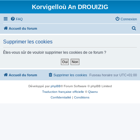
Korvigelloù An DROUIZIG
FAQ
Connexion
R
Accueil du forum
e
Supprimer les cookies
c
h
Êtes-vous sûr de vouloir supprimer les cookies de ce forum ?
e
r
c
Accueil du forum
Supprimer les cookies
Fuseau horaire sur
UTC+01:00
h
Développé par
phpBB
® Forum Software © phpBB Limited
e
Traduction française officielle
©
Qiaeru
r
Confidentialité
|
Conditions