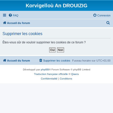
Korvigelloù An DROUIZIG
FAQ
Connexion
R
Accueil du forum
e
Supprimer les cookies
c
h
Êtes-vous sûr de vouloir supprimer les cookies de ce forum ?
e
r
c
Accueil du forum
Supprimer les cookies
Fuseau horaire sur
UTC+01:00
h
Développé par
phpBB
® Forum Software © phpBB Limited
e
Traduction française officielle
©
Qiaeru
r
Confidentialité
|
Conditions