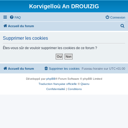
Korvigelloù An DROUIZIG
FAQ
Connexion
R
Accueil du forum
e
Supprimer les cookies
c
h
Êtes-vous sûr de vouloir supprimer les cookies de ce forum ?
e
r
c
Accueil du forum
Supprimer les cookies
Fuseau horaire sur
UTC+01:00
h
Développé par
phpBB
® Forum Software © phpBB Limited
e
Traduction française officielle
©
Qiaeru
r
Confidentialité
|
Conditions