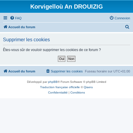
Korvigelloù An DROUIZIG
FAQ
Connexion
R
Accueil du forum
e
Supprimer les cookies
c
h
Êtes-vous sûr de vouloir supprimer les cookies de ce forum ?
e
r
c
Accueil du forum
Supprimer les cookies
Fuseau horaire sur
UTC+01:00
h
Développé par
phpBB
® Forum Software © phpBB Limited
e
Traduction française officielle
©
Qiaeru
r
Confidentialité
|
Conditions