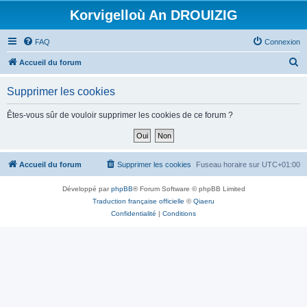
Korvigelloù An DROUIZIG
FAQ
Connexion
R
Accueil du forum
e
Supprimer les cookies
c
h
Êtes-vous sûr de vouloir supprimer les cookies de ce forum ?
e
r
c
Accueil du forum
Supprimer les cookies
Fuseau horaire sur
UTC+01:00
h
Développé par
phpBB
® Forum Software © phpBB Limited
e
Traduction française officielle
©
Qiaeru
r
Confidentialité
|
Conditions