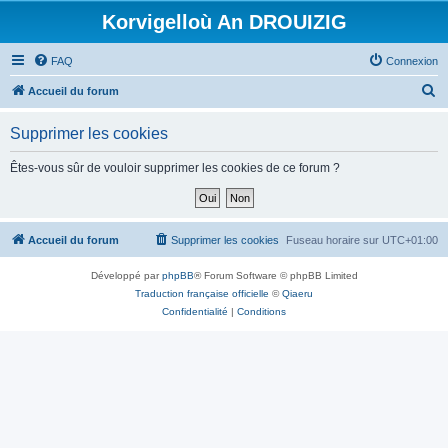
Korvigelloù An DROUIZIG
FAQ
Connexion
R
Accueil du forum
e
Supprimer les cookies
c
h
Êtes-vous sûr de vouloir supprimer les cookies de ce forum ?
e
r
c
Accueil du forum
Supprimer les cookies
Fuseau horaire sur
UTC+01:00
h
Développé par
phpBB
® Forum Software © phpBB Limited
e
Traduction française officielle
©
Qiaeru
r
Confidentialité
|
Conditions