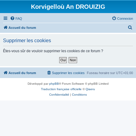
Korvigelloù An DROUIZIG
FAQ
Connexion
R
Accueil du forum
e
Supprimer les cookies
c
h
Êtes-vous sûr de vouloir supprimer les cookies de ce forum ?
e
r
c
Accueil du forum
Supprimer les cookies
Fuseau horaire sur
UTC+01:00
h
Développé par
phpBB
® Forum Software © phpBB Limited
e
Traduction française officielle
©
Qiaeru
r
Confidentialité
|
Conditions