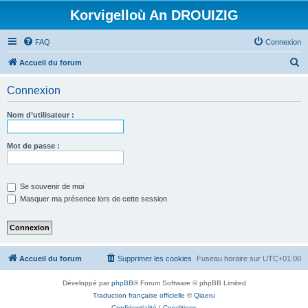
Korvigelloù An DROUIZIG
FAQ
Connexion
R
Accueil du forum
e
Connexion
c
h
Nom d’utilisateur :
e
r
Mot de passe :
c
h
Se souvenir de moi
e
Masquer ma présence lors de cette session
r
Accueil du forum
Supprimer les cookies
Fuseau horaire sur
UTC+01:00
Développé par
phpBB
® Forum Software © phpBB Limited
Traduction française officielle
©
Qiaeru
Confidentialité
|
Conditions