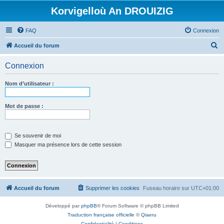
Korvigelloù An DROUIZIG
FAQ
Connexion
R
Accueil du forum
e
Connexion
c
h
Nom d’utilisateur :
e
r
Mot de passe :
c
h
Se souvenir de moi
e
Masquer ma présence lors de cette session
r
Accueil du forum
Supprimer les cookies
Fuseau horaire sur
UTC+01:00
Développé par
phpBB
® Forum Software © phpBB Limited
Traduction française officielle
©
Qiaeru
Confidentialité
|
Conditions