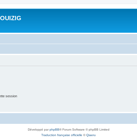
ROUIZIG
tte session
Développé par
phpBB
® Forum Software © phpBB Limited
Traduction française officielle
©
Qiaeru