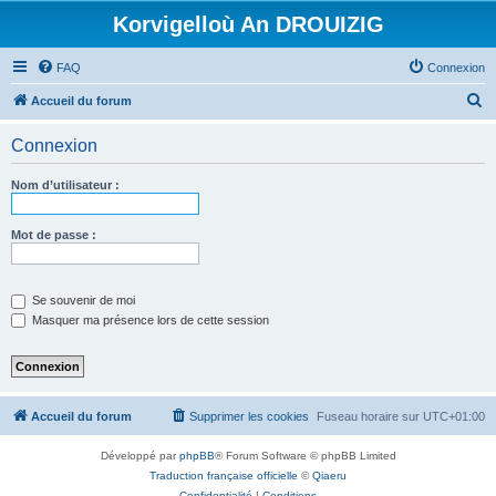
Korvigelloù An DROUIZIG
FAQ
Connexion
R
Accueil du forum
e
Connexion
c
h
Nom d’utilisateur :
e
r
Mot de passe :
c
h
Se souvenir de moi
e
Masquer ma présence lors de cette session
r
Accueil du forum
Supprimer les cookies
Fuseau horaire sur
UTC+01:00
Développé par
phpBB
® Forum Software © phpBB Limited
Traduction française officielle
©
Qiaeru
Confidentialité
|
Conditions