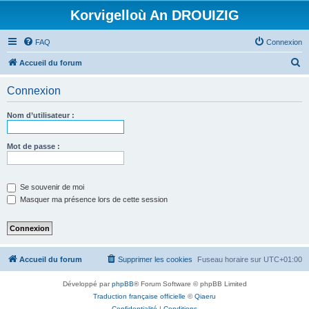
Korvigelloù An DROUIZIG
FAQ
Connexion
R
Accueil du forum
e
Connexion
c
h
Nom d’utilisateur :
e
r
Mot de passe :
c
h
Se souvenir de moi
e
Masquer ma présence lors de cette session
r
Accueil du forum
Supprimer les cookies
Fuseau horaire sur
UTC+01:00
Développé par
phpBB
® Forum Software © phpBB Limited
Traduction française officielle
©
Qiaeru
Confidentialité
|
Conditions