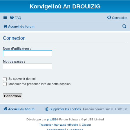
Korvigelloù An DROUIZIG
FAQ
Connexion
R
Accueil du forum
e
Connexion
c
h
Nom d’utilisateur :
e
r
Mot de passe :
c
h
Se souvenir de moi
e
Masquer ma présence lors de cette session
r
Accueil du forum
Supprimer les cookies
Fuseau horaire sur
UTC+01:00
Développé par
phpBB
® Forum Software © phpBB Limited
Traduction française officielle
©
Qiaeru
Confidentialité
|
Conditions