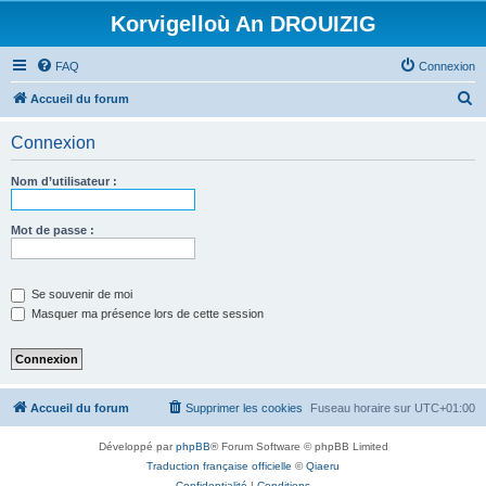
Korvigelloù An DROUIZIG
FAQ
Connexion
R
Accueil du forum
e
Connexion
c
h
Nom d’utilisateur :
e
r
Mot de passe :
c
h
Se souvenir de moi
e
Masquer ma présence lors de cette session
r
Accueil du forum
Supprimer les cookies
Fuseau horaire sur
UTC+01:00
Développé par
phpBB
® Forum Software © phpBB Limited
Traduction française officielle
©
Qiaeru
Confidentialité
|
Conditions