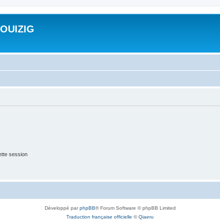
ROUIZIG
tte session
Développé par
phpBB
® Forum Software © phpBB Limited
Traduction française officielle
©
Qiaeru