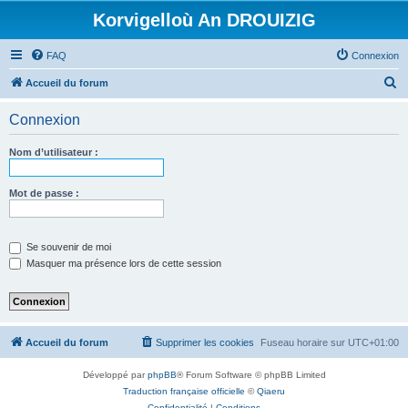
Korvigelloù An DROUIZIG
FAQ
Connexion
R
Accueil du forum
e
Connexion
c
h
Nom d’utilisateur :
e
r
Mot de passe :
c
h
Se souvenir de moi
e
Masquer ma présence lors de cette session
r
Accueil du forum
Supprimer les cookies
Fuseau horaire sur
UTC+01:00
Développé par
phpBB
® Forum Software © phpBB Limited
Traduction française officielle
©
Qiaeru
Confidentialité
|
Conditions