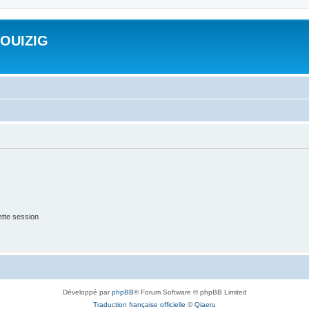
ROUIZIG
tte session
Développé par
phpBB
® Forum Software © phpBB Limited
Traduction française officielle
©
Qiaeru