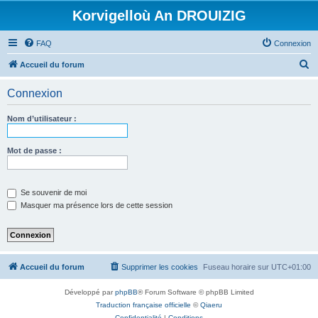
Korvigelloù An DROUIZIG
FAQ
Connexion
R
Accueil du forum
e
Connexion
c
h
Nom d’utilisateur :
e
r
Mot de passe :
c
h
Se souvenir de moi
e
Masquer ma présence lors de cette session
r
Accueil du forum
Supprimer les cookies
Fuseau horaire sur
UTC+01:00
Développé par
phpBB
® Forum Software © phpBB Limited
Traduction française officielle
©
Qiaeru
Confidentialité
|
Conditions