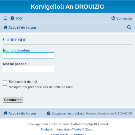
Korvigelloù An DROUIZIG
FAQ
Connexion
R
Accueil du forum
e
Connexion
c
h
Nom d’utilisateur :
e
r
Mot de passe :
c
h
Se souvenir de moi
e
Masquer ma présence lors de cette session
r
Accueil du forum
Supprimer les cookies
Fuseau horaire sur
UTC+01:00
Développé par
phpBB
® Forum Software © phpBB Limited
Traduction française officielle
©
Qiaeru
Confidentialité
|
Conditions