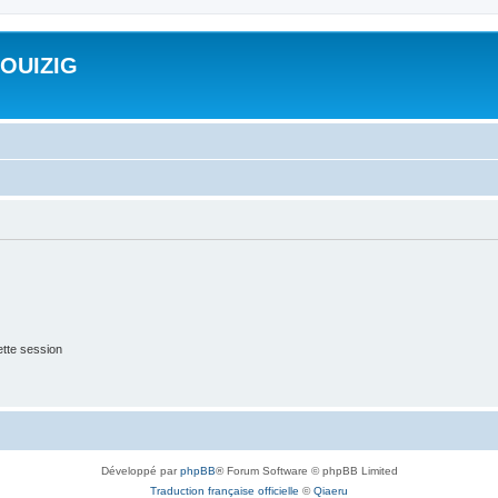
ROUIZIG
tte session
Développé par
phpBB
® Forum Software © phpBB Limited
Traduction française officielle
©
Qiaeru