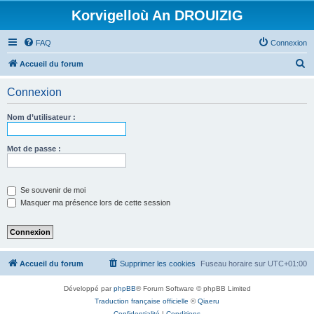
Korvigelloù An DROUIZIG
FAQ
Connexion
R
Accueil du forum
e
Connexion
c
h
Nom d’utilisateur :
e
r
Mot de passe :
c
h
Se souvenir de moi
e
Masquer ma présence lors de cette session
r
Accueil du forum
Supprimer les cookies
Fuseau horaire sur
UTC+01:00
Développé par
phpBB
® Forum Software © phpBB Limited
Traduction française officielle
©
Qiaeru
Confidentialité
|
Conditions