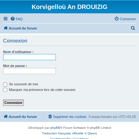
Korvigelloù An DROUIZIG
FAQ
Connexion
R
Accueil du forum
e
Connexion
c
h
Nom d’utilisateur :
e
r
Mot de passe :
c
h
Se souvenir de moi
e
Masquer ma présence lors de cette session
r
Accueil du forum
Supprimer les cookies
Fuseau horaire sur
UTC+01:00
Développé par
phpBB
® Forum Software © phpBB Limited
Traduction française officielle
©
Qiaeru
Confidentialité
|
Conditions