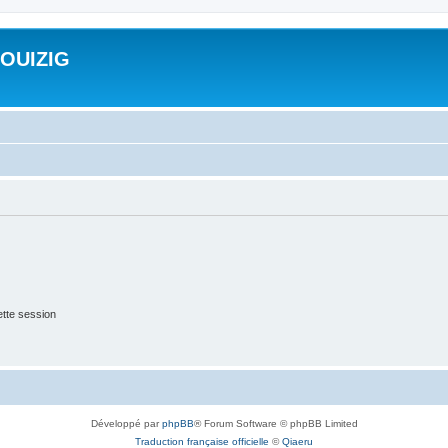
ROUIZIG
tte session
Développé par
phpBB
® Forum Software © phpBB Limited
Traduction française officielle
©
Qiaeru