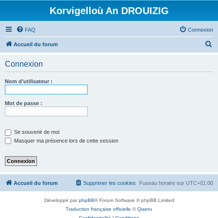
Korvigelloù An DROUIZIG
FAQ
Connexion
R
Accueil du forum
e
Connexion
c
h
Nom d’utilisateur :
e
r
Mot de passe :
c
h
Se souvenir de moi
e
Masquer ma présence lors de cette session
r
Accueil du forum
Supprimer les cookies
Fuseau horaire sur
UTC+01:00
Développé par
phpBB
® Forum Software © phpBB Limited
Traduction française officielle
©
Qiaeru
Confidentialité
|
Conditions