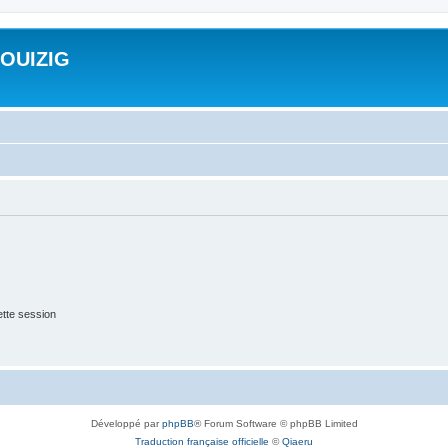
ROUIZIG
tte session
Développé par
phpBB
® Forum Software © phpBB Limited
Traduction française officielle
©
Qiaeru