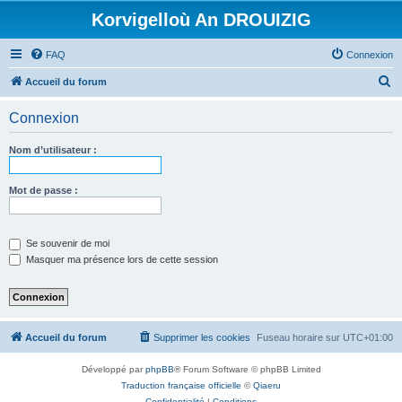
Korvigelloù An DROUIZIG
FAQ
Connexion
R
Accueil du forum
e
Connexion
c
h
Nom d’utilisateur :
e
r
Mot de passe :
c
h
Se souvenir de moi
e
Masquer ma présence lors de cette session
r
Accueil du forum
Supprimer les cookies
Fuseau horaire sur
UTC+01:00
Développé par
phpBB
® Forum Software © phpBB Limited
Traduction française officielle
©
Qiaeru
Confidentialité
|
Conditions