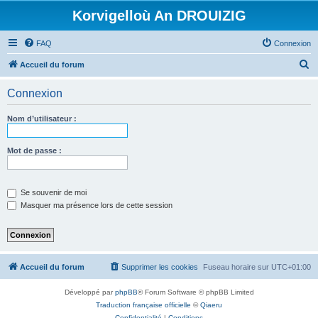
Korvigelloù An DROUIZIG
FAQ
Connexion
R
Accueil du forum
e
Connexion
c
h
Nom d’utilisateur :
e
r
Mot de passe :
c
h
Se souvenir de moi
e
Masquer ma présence lors de cette session
r
Accueil du forum
Supprimer les cookies
Fuseau horaire sur
UTC+01:00
Développé par
phpBB
® Forum Software © phpBB Limited
Traduction française officielle
©
Qiaeru
Confidentialité
|
Conditions