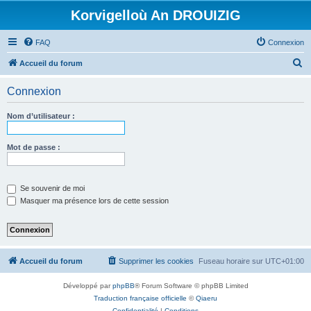
Korvigelloù An DROUIZIG
FAQ
Connexion
R
Accueil du forum
e
Connexion
c
h
Nom d’utilisateur :
e
r
Mot de passe :
c
h
Se souvenir de moi
e
Masquer ma présence lors de cette session
r
Accueil du forum
Supprimer les cookies
Fuseau horaire sur
UTC+01:00
Développé par
phpBB
® Forum Software © phpBB Limited
Traduction française officielle
©
Qiaeru
Confidentialité
|
Conditions