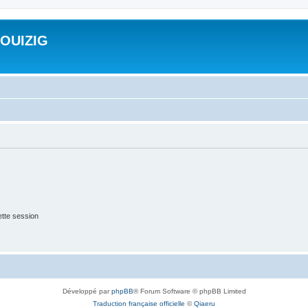
ROUIZIG
tte session
Développé par
phpBB
® Forum Software © phpBB Limited
Traduction française officielle
©
Qiaeru