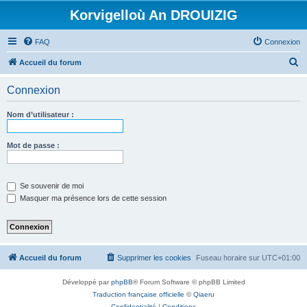
Korvigelloù An DROUIZIG
FAQ
Connexion
R
Accueil du forum
e
Connexion
c
h
Nom d’utilisateur :
e
r
Mot de passe :
c
h
Se souvenir de moi
e
Masquer ma présence lors de cette session
r
Accueil du forum
Supprimer les cookies
Fuseau horaire sur
UTC+01:00
Développé par
phpBB
® Forum Software © phpBB Limited
Traduction française officielle
©
Qiaeru
Confidentialité
|
Conditions