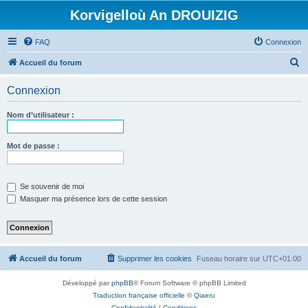
Korvigelloù An DROUIZIG
FAQ
Connexion
R
Accueil du forum
e
Connexion
c
h
Nom d’utilisateur :
e
r
Mot de passe :
c
h
Se souvenir de moi
e
Masquer ma présence lors de cette session
r
Accueil du forum
Supprimer les cookies
Fuseau horaire sur
UTC+01:00
Développé par
phpBB
® Forum Software © phpBB Limited
Traduction française officielle
©
Qiaeru
Confidentialité
|
Conditions