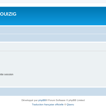
ROUIZIG
tte session
Développé par
phpBB
® Forum Software © phpBB Limited
Traduction française officielle
©
Qiaeru